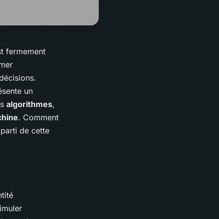
est fermement
rmer
décisions.
ésente un
es
algorithmes
,
hine
. Comment
parti de cette
tité
imuler