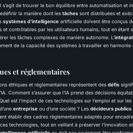
Il s’agit de trouver le bon équilibre entre automatisation et i
edéfinir la manière dont les
tâches
sont distribuées et exéc
es
systèmes d’intelligence
artificielle doivent être conçus 
et contrôlables par les utilisateurs humains, tout en étant
érer les tâches complexes de manière autonome. L’
intégra
ement de la capacité des systèmes à travailler en harmonie 
ques et réglementaires
ions éthiques et réglementaires représentent des
défis
signif
 l’IA. Comment s’assurer que l’IA prend des décisions équitab
Quel est l’impact de ces technologies sur l’emploi et sur l
 d’une
entreprise
ou d’une société ? Les
décideurs publics
vent établir des cadres réglementaires adaptés pour encadre
es technologies, tout en veillant à préserver l’innovation et
intelligence artificielle
ne doit pas seulement être performant