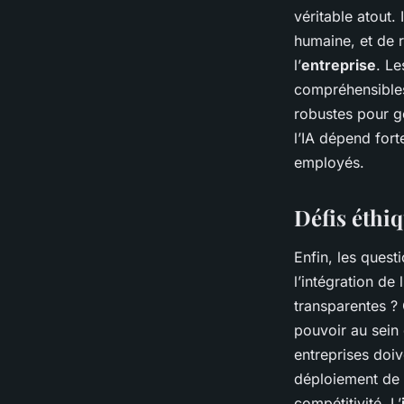
véritable atout. 
humaine, et de r
l’
entreprise
. L
compréhensibles 
robustes pour g
l’IA dépend fort
employés.
Défis éthi
Enfin, les quest
l’intégration de
transparentes ? 
pouvoir au sein
entreprises doi
déploiement de c
compétitivité. L’