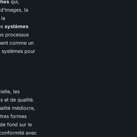
ches
qui,
d’images, la
 la
es
systèmes
les processus
lement comme un
s systèmes pour
ielle, les
 et de qualité.
alité médiocre,
utres formes
de fond sur le
 conformité avec