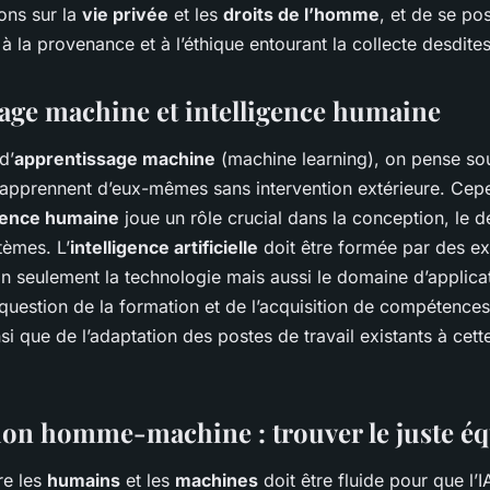
ons sur la
vie privée
et les
droits de l’homme
, et de se po
à la provenance et à l’éthique entourant la collecte desdite
age machine et intelligence humaine
d’
apprentissage machine
(machine learning), on pense so
 apprennent d’eux-mêmes sans intervention extérieure. Cepen
igence humaine
joue un rôle crucial dans la conception, le d
tèmes. L’
intelligence artificielle
doit être formée par des ex
 seulement la technologie mais aussi le domaine d’applicat
question de la formation et de l’acquisition de compétences
nsi que de l’adaptation des postes de travail existants à cett
ion homme-machine : trouver le juste éq
re les
humains
et les
machines
doit être fluide pour que l’I