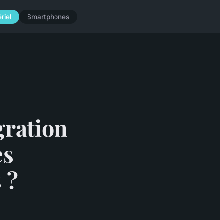
riel
Smartphones
égration
es
 ?