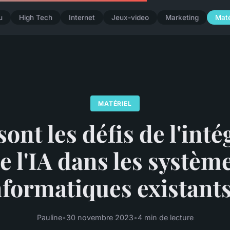
u
High Tech
Internet
Jeux-video
Marketing
Maté
MATÉRIEL
ont les défis de l'int
e l'IA dans les systèm
nformatiques existants
Pauline
•
30 novembre 2023
•
4 min de lecture