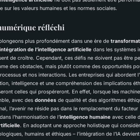
ée sur les valeurs humaines et les normes sociales.
numérique réfléchi
 plongeons plus profondément dans une ère de
transforma
intégration de l’intelligence artificielle
dans les systèmes i
uent de croître. Cependant, ces défis ne doivent pas être p
me des obstacles, mais plutôt comme des opportunités po
ocessus et nos interactions. Les entreprises qui abordent l’
tion, intelligence et une compréhension des implications éth
eront celles qui prospéreront. En effet, lorsque les machine
emble, avec des
données
de qualité et des algorithmes éthiqu
 final, l’avenir ne réside pas dans le remplacement du facteur
dans l’harmonisation de l’
intelligence humaine
avec celle 
tificielle
. En adoptant une approche holistique qui considèr
logiques, humains et éthiques – l’intégration de l’IA devien