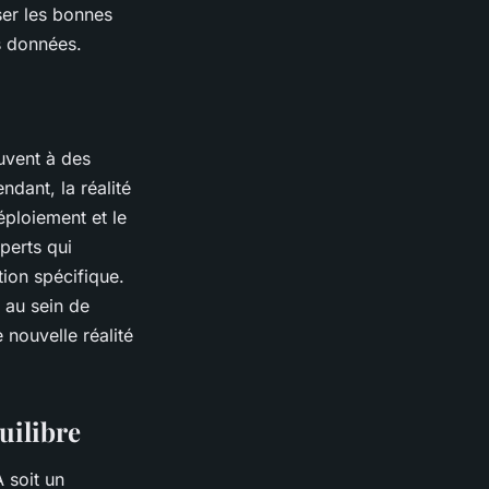
ser les bonnes
s données.
uvent à des
dant, la réalité
éploiement et le
perts qui
ion spécifique.
 au sein de
e nouvelle réalité
uilibre
A soit un