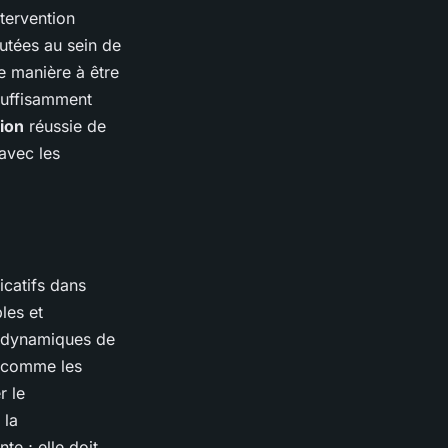
ntervention
utées au sein de
de manière à être
 suffisamment
tion
réussie de
avec les
icatifs dans
les et
es dynamiques de
comme les
r le
 la
e ; elle doit