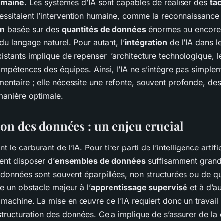
humaine
. Les systèmes d’IA sont capables de réaliser des
tâ
essitaient l’intervention humaine, comme la reconnaissance 
on
basée sur des
quantités de données
énormes ou encore
u langage naturel. Pour autant, l’
intégration
de l’IA dans l
istants implique de repenser l’architecture technologique, 
compétences des équipes. Ainsi, l’IA ne s’intègre pas simp
ntaire ; elle nécessite une refonte, souvent profonde, de
manière optimale.
ion des données : un enjeu crucial
t le carburant de l’IA. Pour tirer parti de l’intelligence artific
ent disposer d’
ensembles de données
suffisamment grands
données sont souvent éparpillées, non structurées ou de qu
e un obstacle majeur à l’
apprentissage supervisé
et à d’a
machine. La mise en œuvre de l’IA requiert donc un travail 
 structuration des données. Cela implique de s’assurer de la