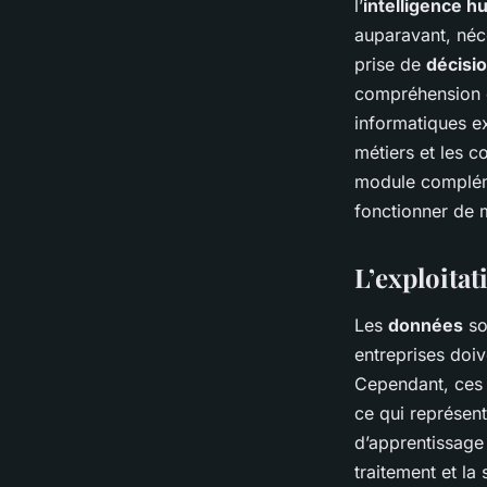
l’
intelligence 
auparavant, néc
prise de
décisi
compréhension d
informatiques ex
métiers et les 
module compléme
fonctionner de 
L’exploitat
Les
données
son
entreprises doiv
Cependant, ces 
ce qui représent
d’apprentissage 
traitement et la