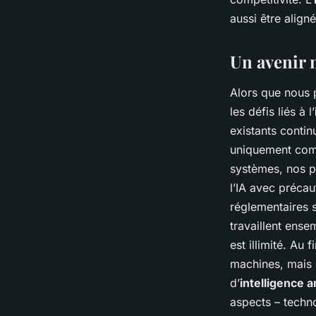
aussi être align
Un avenir 
Alors que nous
les défis liés à l’
existants contin
uniquement com
systèmes, nos pr
l’IA avec précau
réglementaires s
travaillent ens
est illimité. Au
machines, mais 
d’
intelligence ar
aspects – techno