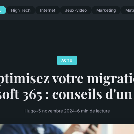
u
High Tech
Internet
Jeux-video
Marketing
Maté
ACTU
timisez votre migrat
oft 365 : conseils d'un
Hugo
•
5 novembre 2024
•
6 min de lecture