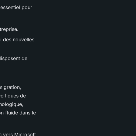
essentiel pour
treprise.
ti des nouvelles
 disposent de
igration,
écifiques de
nologique,
n fluide dans le
n vers Microsoft