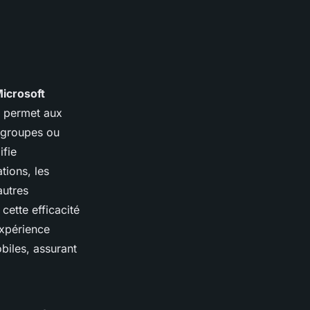
icrosoft
ms permet aux
 groupes ou
ifie
tions, les
autres
ette efficacité
expérience
biles, assurant