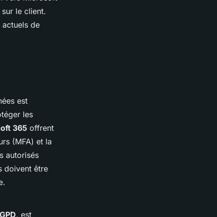
ur le client.
 actuels de
nées est
otéger les
soft 365
offrent
eurs (MFA) et la
rs autorisés
 doivent être
e.
GPD
, est