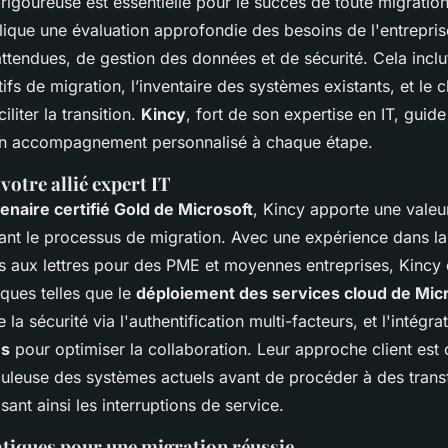
rigoureuse est essentielle pour le succès de toute migration
plique une évaluation approfondie des besoins de l'entrepri
attendues, de gestion des données et de sécurité. Cela inclut
tifs de migration, l’inventaire des systèmes existants, et le c
liter la transition.
Kincy
, fort de son expertise en IT, guid
un accompagnement personnalisé à chaque étape.
 votre allié expert IT
enaire certifié Gold de Microsoft
, Kincy apporte une valeu
rant le processus de migration. Avec une expérience dans la
es aux lettres pour des PME et moyennes entreprises, Kincy 
iques telles que le
déploiement des services cloud de Mic
la sécurité via l'authentification multi-facteurs, et l'intégra
ms
pour optimiser la collaboration. Leur approche client est 
culeuse des systèmes actuels avant de procéder à des trans
ant ainsi les interruptions de service.
atiques pour une migration réussie