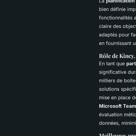
La
planification
bien définie im
fonctionnalités 
claire des objec
adaptés pour faci
en fournissant 
Rôle de Kincy,
En tant que
part
significative du
milliers de boît
solutions spécif
mise en place de 
Microsoft Tea
évaluation méti
données, minimis
Meilleures pr