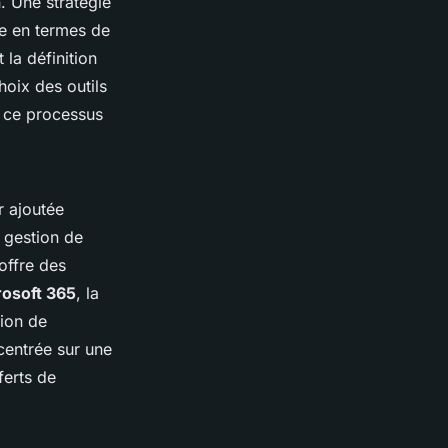
. Une stratégie
se en termes de
 la définition
hoix des outils
e ce processus
r ajoutée
 gestion de
offre des
rosoft 365
, la
tion de
centrée sur une
ferts de