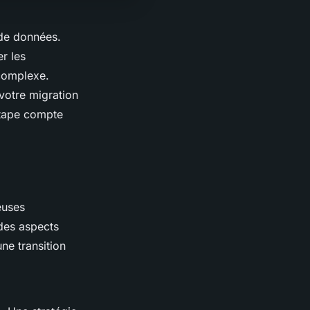
 de données.
er les
 complexe.
votre migration
étape compte
euses
 des aspects
ne transition