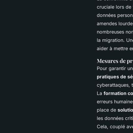
cruciale lors de
données personn
amendes lourdes
nombreuses norme
la migration. Un
aider à mettre e
Mesures de pro
Pour garantir un
pratiques de sé
cyberattaques, t
La
formation c
erreurs humaines
place de
soluti
les données crit
Cela, couplé av