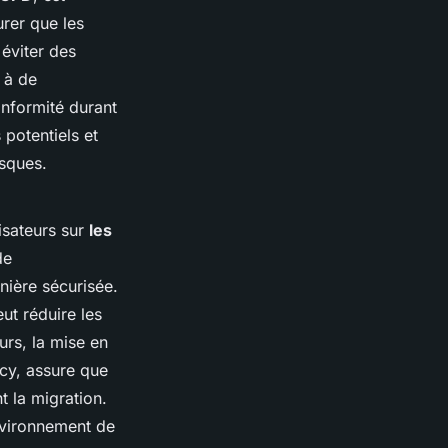
urer que les
éviter des
 à de
onformité durant
 potentiels et
isques.
lisateurs sur
les
de
nière sécurisée.
ut réduire les
urs, la mise en
cy, assure que
t la migration.
nvironnement de