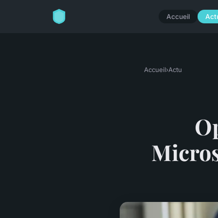
Accueil
Act
Accueil
›
Actu
Op
Micros